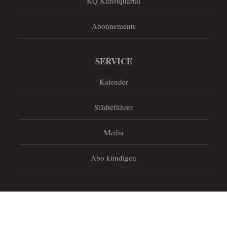
KQ Kunstquartal
Abonnements
SERVICE
Kalender
Städteführer
Media
Abo kündigen