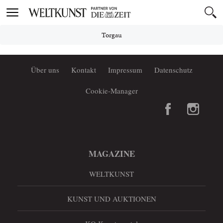
Toggle
navigation
Torgau
Über uns
Kontakt
Impressum
Datenschutz
Cookie-Manager
MAGAZINE
WELTKUNST
KUNST UND AUKTIONEN