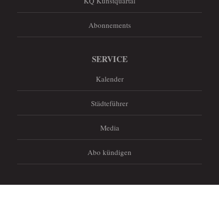
KQ Kunstquartal
Abonnements
SERVICE
Kalender
Städteführer
Media
Abo kündigen