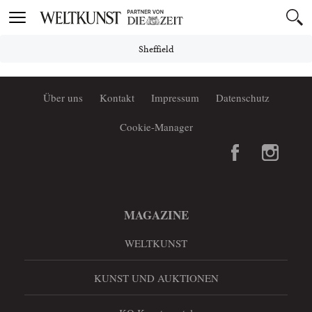
Toggle
navigation
Sheffield
Über uns
Kontakt
Impressum
Datenschutz
Cookie-Manager
MAGAZINE
WELTKUNST
KUNST UND AUKTIONEN