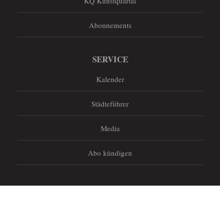
KQ Kunstquartal
Abonnements
SERVICE
Kalender
Städteführer
Media
Abo kündigen