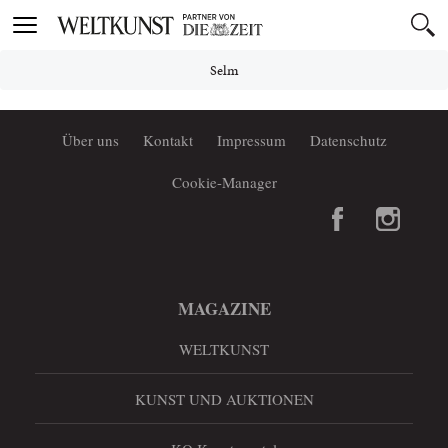
Toggle
navigation
Selm
Über uns
Kontakt
Impressum
Datenschutz
Cookie-Manager
MAGAZINE
WELTKUNST
KUNST UND AUKTIONEN