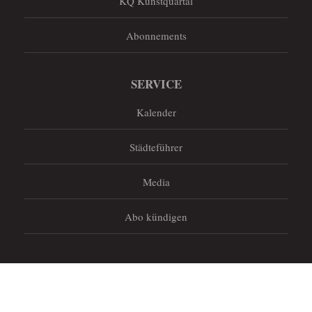
KQ Kunstquartal
Abonnements
SERVICE
Kalender
Städteführer
Media
Abo kündigen