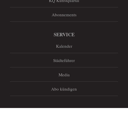
KQ Kunstquartal
Abonnements
SERVICE
Kalender
Städteführer
Media
Abo kündigen