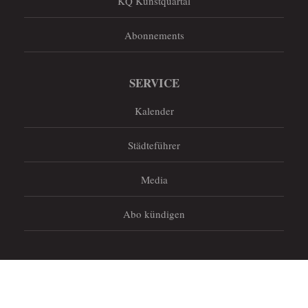
KQ Kunstquartal
Abonnements
SERVICE
Kalender
Städteführer
Media
Abo kündigen