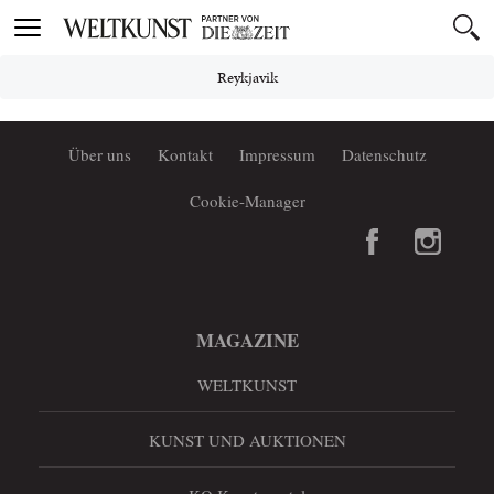
Toggle
navigation
Reykjavik
Über uns
Kontakt
Impressum
Datenschutz
Cookie-Manager
MAGAZINE
WELTKUNST
KUNST UND AUKTIONEN