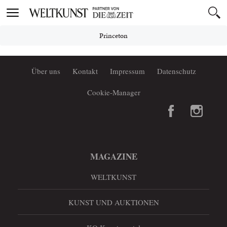
Toggle
navigation
Princeton
Über uns
Kontakt
Impressum
Datenschutz
Cookie-Manager
MAGAZINE
WELTKUNST
KUNST UND AUKTIONEN