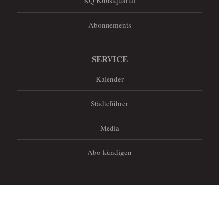
KQ Kunstquartal
Abonnements
SERVICE
Kalender
Städteführer
Media
Abo kündigen