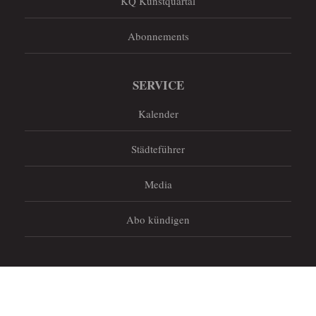
KQ Kunstquartal
Abonnements
SERVICE
Kalender
Städteführer
Media
Abo kündigen