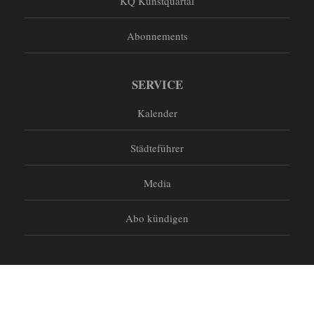
KQ Kunstquartal
Abonnements
SERVICE
Kalender
Städteführer
Media
Abo kündigen