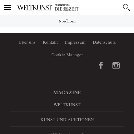
Toggle
navigation
Nordhorn
Über uns
Kontakt
Impressum
Datenschutz
Cookie-Manager
MAGAZINE
WELTKUNST
KUNST UND AUKTIONEN