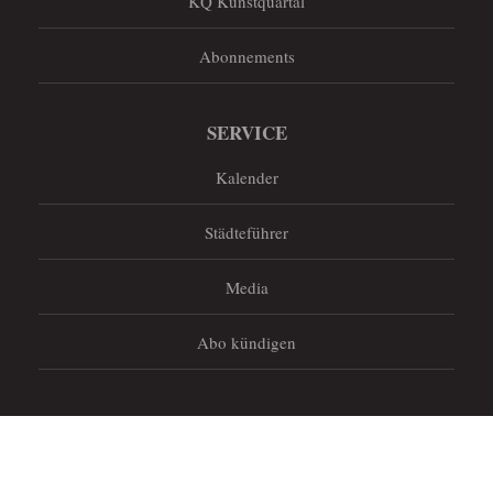
KQ Kunstquartal
Abonnements
SERVICE
Kalender
Städteführer
Media
Abo kündigen