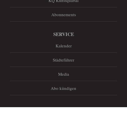
KQ Kunstquartal
Abonnements
SERVICE
Kalender
Städteführer
Media
Abo kündigen