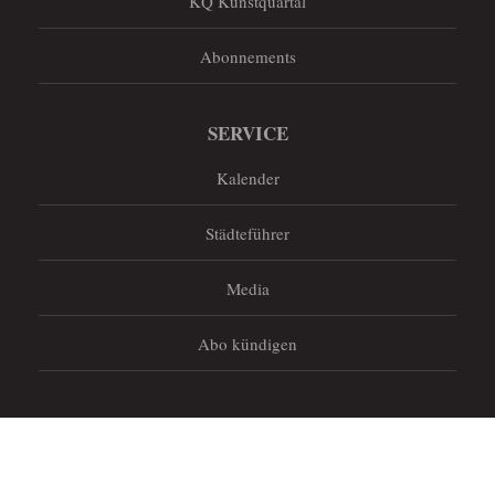
KQ Kunstquartal
Abonnements
SERVICE
Kalender
Städteführer
Media
Abo kündigen