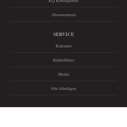
KQ Kunstquartal
Abonnements
SERVICE
Kalender
Städteführer
Media
Abo kündigen