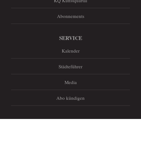
KQ Kunstquartal
Abonnements
SERVICE
Kalender
Städteführer
Media
Abo kündigen