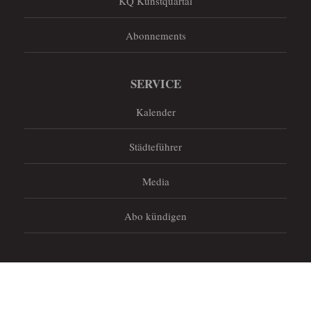
KQ Kunstquartal
Abonnements
SERVICE
Kalender
Städteführer
Media
Abo kündigen