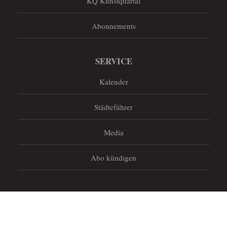
KQ Kunstquartal
Abonnements
SERVICE
Kalender
Städteführer
Media
Abo kündigen