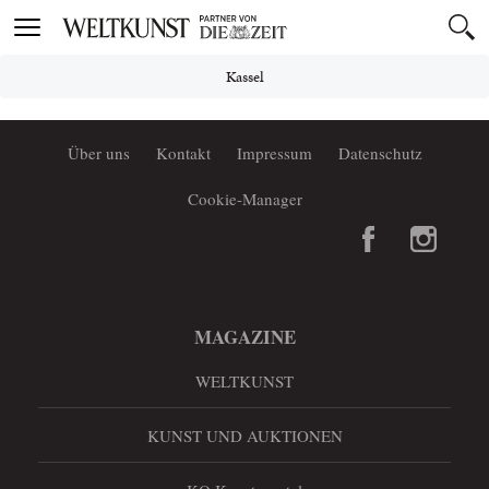
Toggle
navigation
Kassel
Über uns
Kontakt
Impressum
Datenschutz
Cookie-Manager
MAGAZINE
WELTKUNST
KUNST UND AUKTIONEN