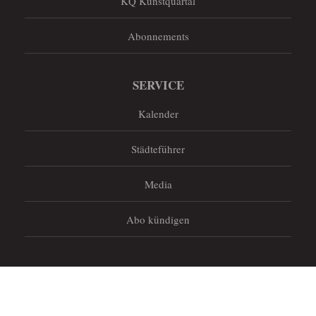
KQ Kunstquartal
Abonnements
SERVICE
Kalender
Städteführer
Media
Abo kündigen