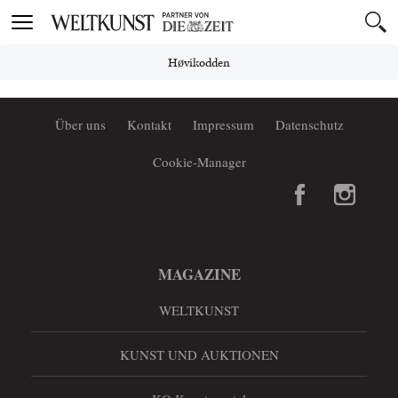
Toggle
navigation
Høvikodden
Über uns
Kontakt
Impressum
Datenschutz
Cookie-Manager
MAGAZINE
WELTKUNST
KUNST UND AUKTIONEN