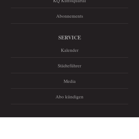
KQ Kunstquartal
Abonnements
SERVICE
Kalender
Städteführer
Media
Abo kündigen