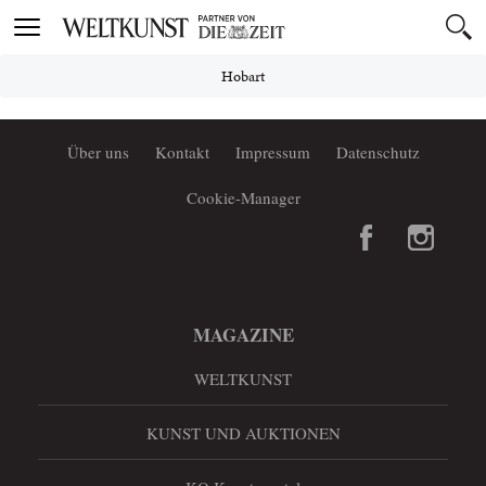
Toggle
navigation
Hobart
Über uns
Kontakt
Impressum
Datenschutz
Cookie-Manager
MAGAZINE
WELTKUNST
KUNST UND AUKTIONEN