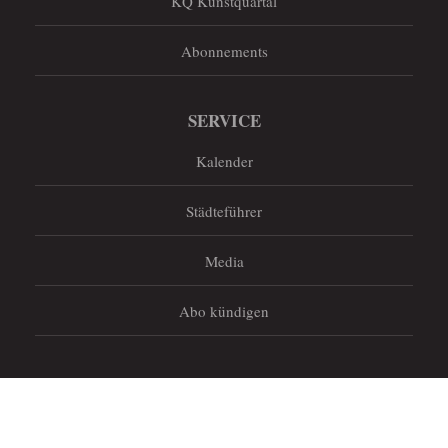
KQ Kunstquartal
Abonnements
SERVICE
Kalender
Städteführer
Media
Abo kündigen