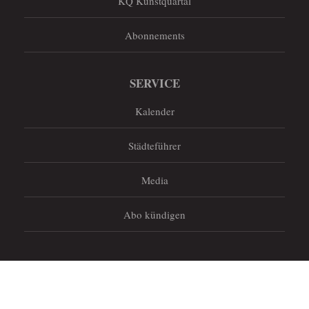
KQ Kunstquartal
Abonnements
SERVICE
Kalender
Städteführer
Media
Abo kündigen