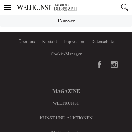
Toggle
navigation
Hannover
Über uns
Kontakt
Impressum
Datenschutz
Cookie-Manager
MAGAZINE
WELTKUNST
KUNST UND AUKTIONEN