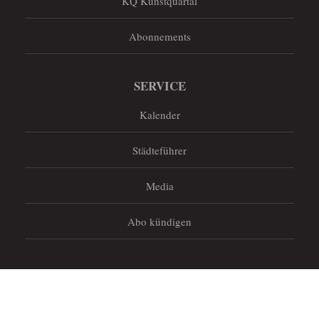
KQ Kunstquartal
Abonnements
SERVICE
Kalender
Städteführer
Media
Abo kündigen