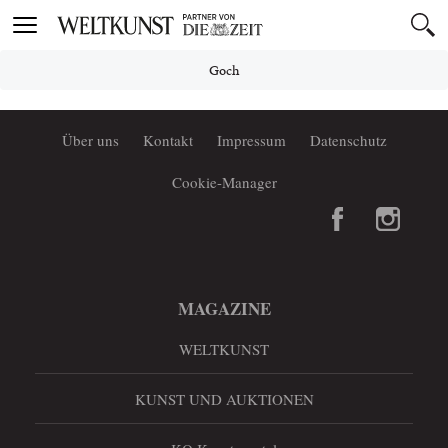
Toggle
navigation
Goch
Über uns
Kontakt
Impressum
Datenschutz
Cookie-Manager
MAGAZINE
WELTKUNST
KUNST UND AUKTIONEN