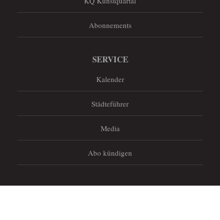
KQ Kunstquartal
Abonnements
SERVICE
Kalender
Städteführer
Media
Abo kündigen