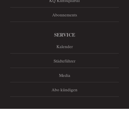
KQ Kunstquartal
Abonnements
SERVICE
Kalender
Städteführer
Media
Abo kündigen