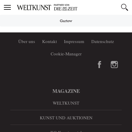
Toggle
navigation
Gartow
Über uns
Kontakt
Impressum
Datenschutz
Cookie-Manager
MAGAZINE
WELTKUNST
KUNST UND AUKTIONEN