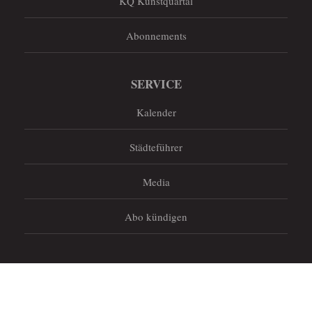
KQ Kunstquartal
Abonnements
SERVICE
Kalender
Städteführer
Media
Abo kündigen