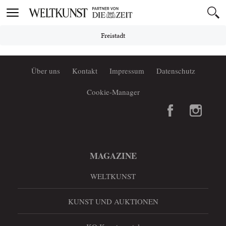
Toggle
navigation
Freistadt
Über uns
Kontakt
Impressum
Datenschutz
Cookie-Manager
MAGAZINE
WELTKUNST
KUNST UND AUKTIONEN