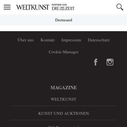
Toggle
navigation
Dortmund
Über uns
Kontakt
Impressum
Datenschutz
Cookie-Manager
MAGAZINE
WELTKUNST
KUNST UND AUKTIONEN