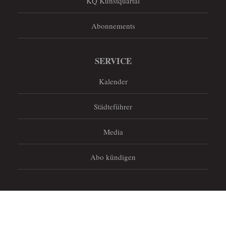
KQ Kunstquartal
Abonnements
SERVICE
Kalender
Städteführer
Media
Abo kündigen