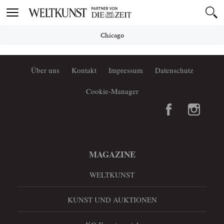
Toggle
navigation
Chicago
Über uns
Kontakt
Impressum
Datenschutz
Cookie-Manager
MAGAZINE
WELTKUNST
KUNST UND AUKTIONEN