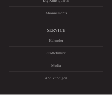
KQ Kunstquartal
Abonnements
SERVICE
Kalender
Städteführer
Media
Abo kündigen