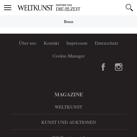
Toggle
navigation
Bonn
Über uns
Kontakt
Impressum
Datenschutz
Cookie-Manager
MAGAZINE
WELTKUNST
KUNST UND AUKTIONEN