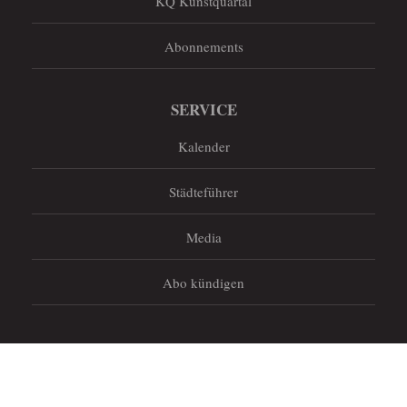
KQ Kunstquartal
Abonnements
SERVICE
Kalender
Städteführer
Media
Abo kündigen