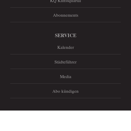
KQ Kunstquartal
Abonnements
SERVICE
Kalender
Städteführer
Media
Abo kündigen