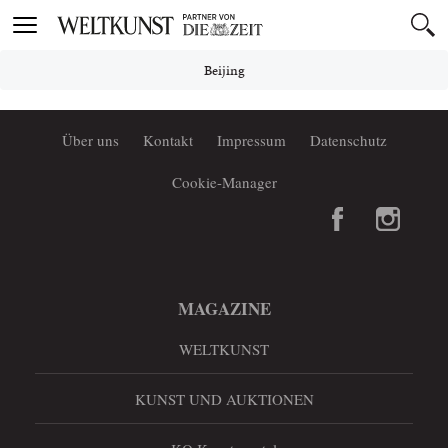
Toggle
navigation
Beijing
Über uns
Kontakt
Impressum
Datenschutz
Cookie-Manager
MAGAZINE
WELTKUNST
KUNST UND AUKTIONEN