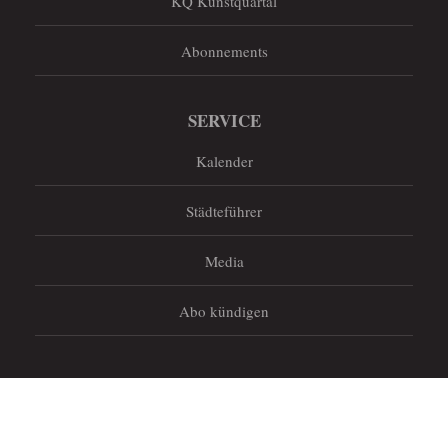
KQ Kunstquartal
Abonnements
SERVICE
Kalender
Städteführer
Media
Abo kündigen