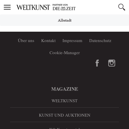
Toggle
navigation
Albstadt
Über uns
Kontakt
Impressum
Datenschutz
Cookie-Manager
MAGAZINE
WELTKUNST
KUNST UND AUKTIONEN