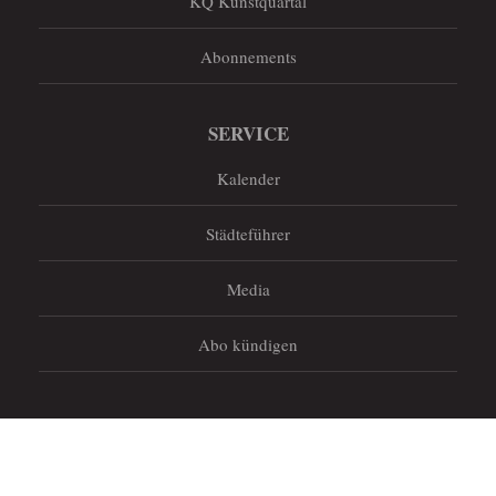
KQ Kunstquartal
Abonnements
SERVICE
Kalender
Städteführer
Media
Abo kündigen