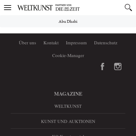
Toggle
navigation
Abu Dhabi
Über uns
Kontakt
Impressum
Datenschutz
Cookie-Manager
MAGAZINE
WELTKUNST
KUNST UND AUKTIONEN