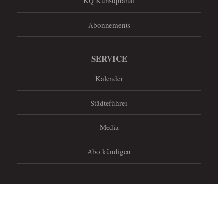
KQ Kunstquartal
Abonnements
SERVICE
Kalender
Städteführer
Media
Abo kündigen