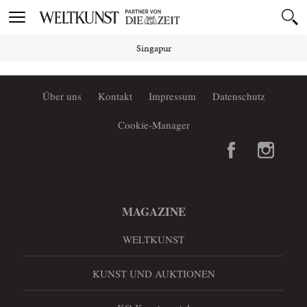
Toggle
navigation
Singapur
Über uns
Kontakt
Impressum
Datenschutz
Cookie-Manager
MAGAZINE
WELTKUNST
KUNST UND AUKTIONEN