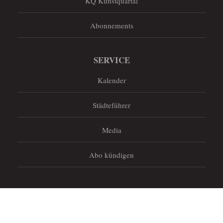
KQ Kunstquartal
Abonnements
SERVICE
Kalender
Städteführer
Media
Abo kündigen