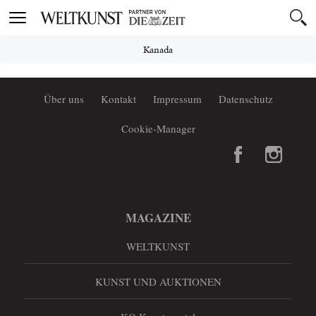
Toggle
navigation
Kanada
Über uns
Kontakt
Impressum
Datenschutz
Cookie-Manager
MAGAZINE
WELTKUNST
KUNST UND AUKTIONEN