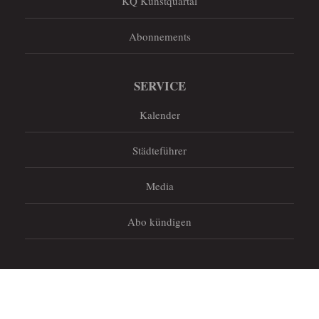
KQ Kunstquartal
Abonnements
SERVICE
Kalender
Städteführer
Media
Abo kündigen