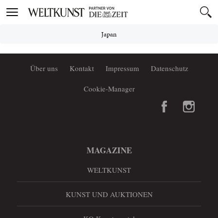
Toggle
navigation
Japan
Über uns
Kontakt
Impressum
Datenschutz
Cookie-Manager
MAGAZINE
WELTKUNST
KUNST UND AUKTIONEN