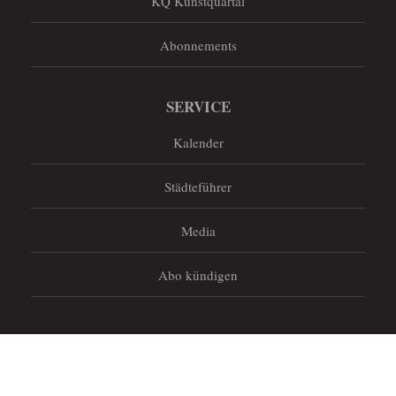
KQ Kunstquartal
Abonnements
SERVICE
Kalender
Städteführer
Media
Abo kündigen