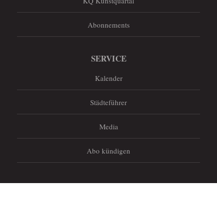
KQ Kunstquartal
Abonnements
SERVICE
Kalender
Städteführer
Media
Abo kündigen