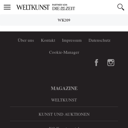
Toggle
navigation
WK209
Über uns
Kontakt
Impressum
Datenschutz
Cookie-Manager
MAGAZINE
WELTKUNST
KUNST UND AUKTIONEN