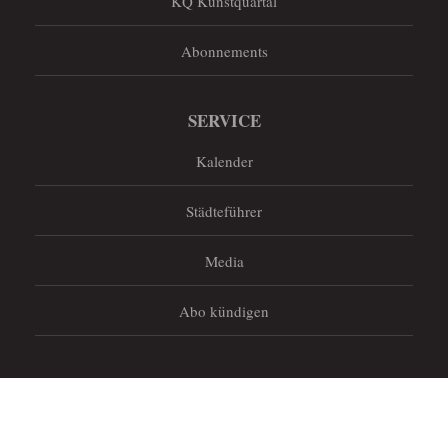
KQ Kunstquartal
Abonnements
SERVICE
Kalender
Städteführer
Media
Abo kündigen