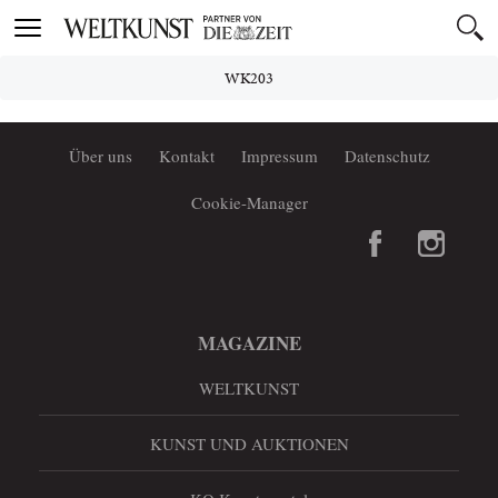
Toggle
navigation
WK203
Über uns
Kontakt
Impressum
Datenschutz
Cookie-Manager
MAGAZINE
WELTKUNST
KUNST UND AUKTIONEN