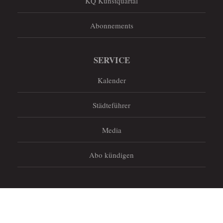
KQ Kunstquartal
Abonnements
SERVICE
Kalender
Städteführer
Media
Abo kündigen