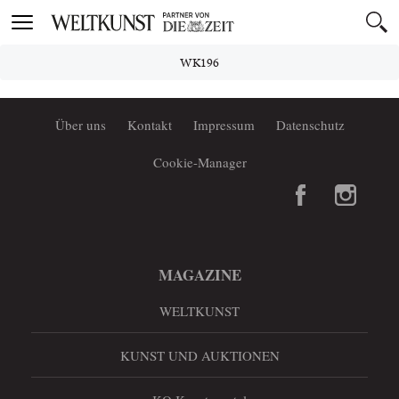
Toggle
navigation
WK196
Über uns
Kontakt
Impressum
Datenschutz
Cookie-Manager
MAGAZINE
WELTKUNST
KUNST UND AUKTIONEN