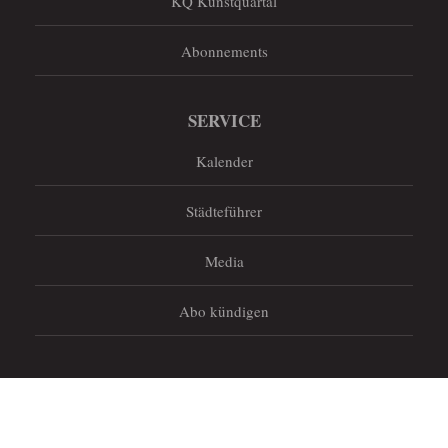
KQ Kunstquartal
Abonnements
SERVICE
Kalender
Städteführer
Media
Abo kündigen