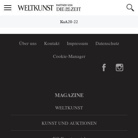
Toggle
navigation
KuA20-22
Über uns
Kontakt
Impressum
Datenschutz
Cookie-Manager
MAGAZINE
WELTKUNST
KUNST UND AUKTIONEN