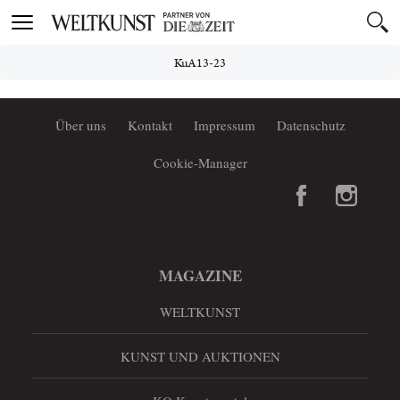
Toggle
navigation
KuA13-23
Über uns
Kontakt
Impressum
Datenschutz
Cookie-Manager
MAGAZINE
WELTKUNST
KUNST UND AUKTIONEN