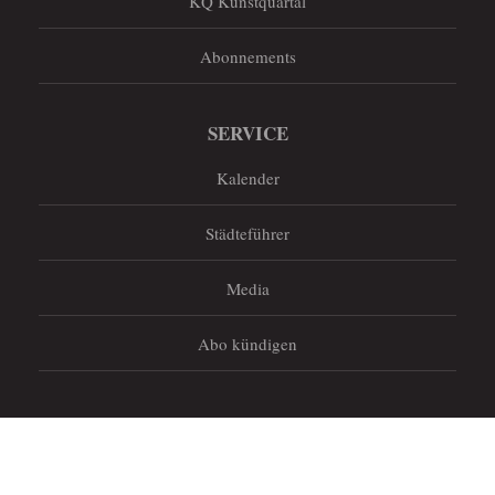
KQ Kunstquartal
Abonnements
SERVICE
Kalender
Städteführer
Media
Abo kündigen