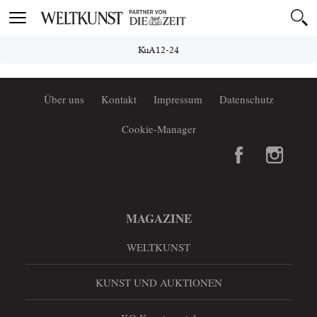
Toggle
navigation
KuA12-24
Über uns
Kontakt
Impressum
Datenschutz
Cookie-Manager
MAGAZINE
WELTKUNST
KUNST UND AUKTIONEN