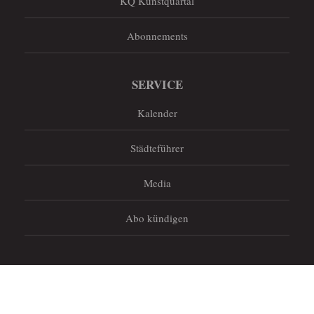
KQ Kunstquartal
Abonnements
SERVICE
Kalender
Städteführer
Media
Abo kündigen