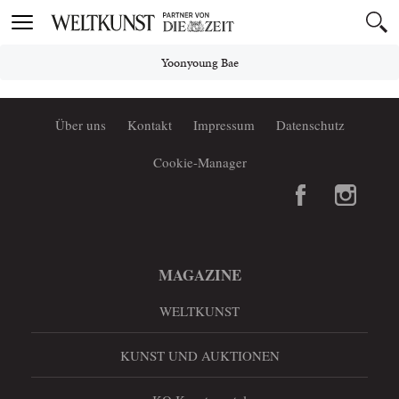
Toggle
navigation
Yoonyoung Bae
Über uns
Kontakt
Impressum
Datenschutz
Cookie-Manager
MAGAZINE
WELTKUNST
KUNST UND AUKTIONEN