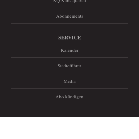
KQ Kunstquartal
Abonnements
SERVICE
Kalender
Städteführer
Media
Abo kündigen