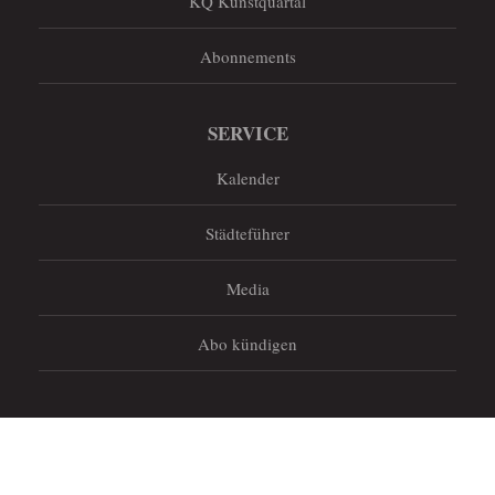
KQ Kunstquartal
Abonnements
SERVICE
Kalender
Städteführer
Media
Abo kündigen