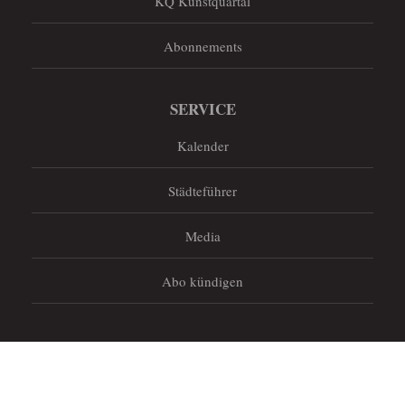
KQ Kunstquartal
Abonnements
SERVICE
Kalender
Städteführer
Media
Abo kündigen