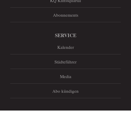
KQ Kunstquartal
Abonnements
SERVICE
Kalender
Städteführer
Media
Abo kündigen