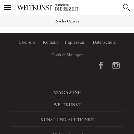
Toggle
navigation
Nacha Canvas
Über uns
Kontakt
Impressum
Datenschutz
Cookie-Manager
MAGAZINE
WELTKUNST
KUNST UND AUKTIONEN