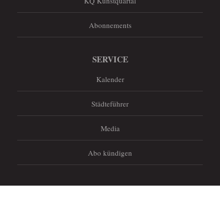
KQ Kunstquartal
Abonnements
SERVICE
Kalender
Städteführer
Media
Abo kündigen