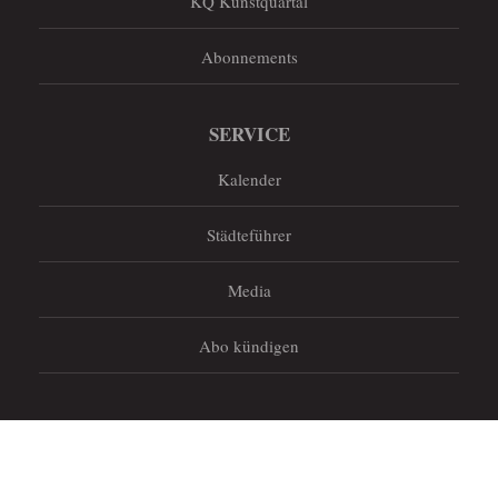
KQ Kunstquartal
Abonnements
SERVICE
Kalender
Städteführer
Media
Abo kündigen