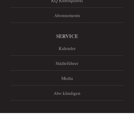
KQ Kunstquartal
Abonnements
SERVICE
Kalender
Städteführer
Media
Abo kündigen