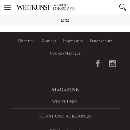
Toggle
navigation
M/M
Über uns
Kontakt
Impressum
Datenschutz
Cookie-Manager
MAGAZINE
WELTKUNST
KUNST UND AUKTIONEN