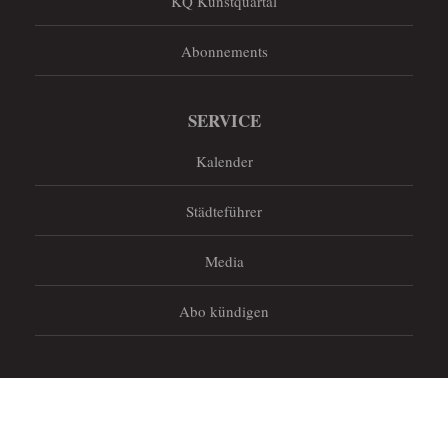
KQ Kunstquartal
Abonnements
SERVICE
Kalender
Städteführer
Media
Abo kündigen