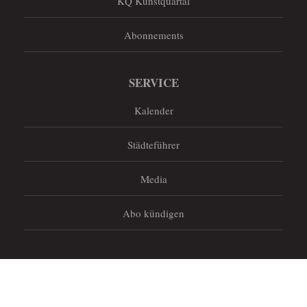
KQ Kunstquartal
Abonnements
SERVICE
Kalender
Städteführer
Media
Abo kündigen