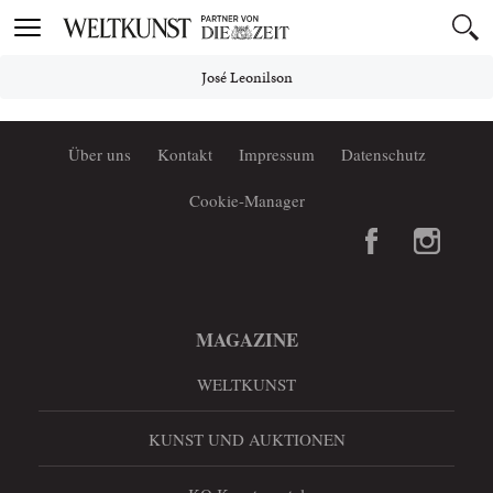
Toggle
navigation
José Leonilson
Über uns
Kontakt
Impressum
Datenschutz
Cookie-Manager
MAGAZINE
WELTKUNST
KUNST UND AUKTIONEN