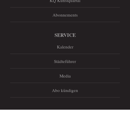
KQ Kunstquartal
Abonnements
SERVICE
Kalender
Städteführer
Media
Abo kündigen